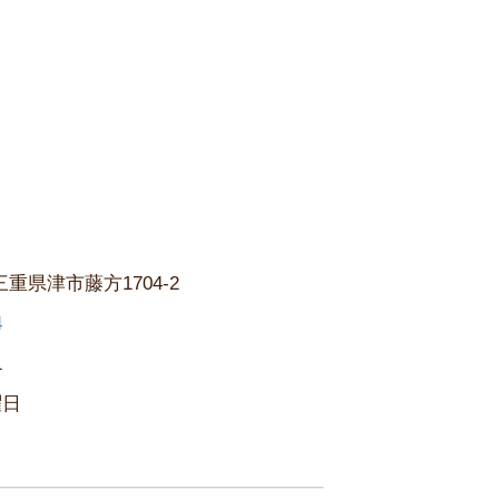
三重県津市藤方1704-2
4
1
曜日