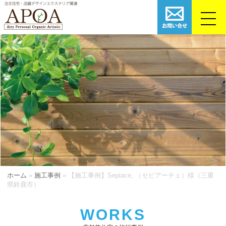
ホーム
»
施工事例
»
【施工事例】Sepiace, （セピアーチェ）様（三重
県鈴鹿市）
WORKS