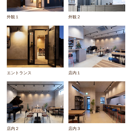
外観１
外観２
エントランス
店内１
店内２
店内３